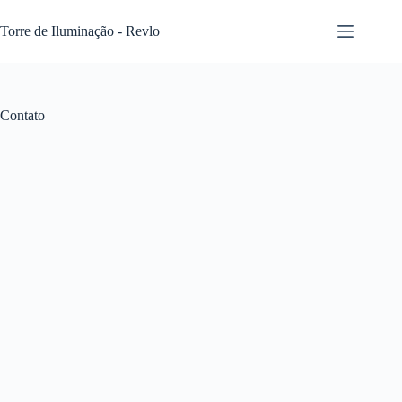
Pular
para
Torre de Iluminação - Revlo
o
conteúdo
Contato